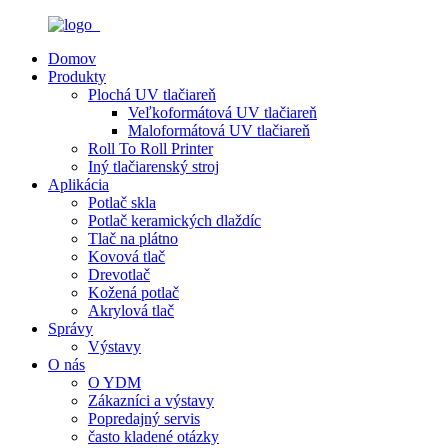
Domov
Produkty
Plochá UV tlačiareň
Veľkoformátová UV tlačiareň
Maloformátová UV tlačiareň
Roll To Roll Printer
Iný tlačiarenský stroj
Aplikácia
Potlač skla
Potlač keramických dlaždíc
Tlač na plátno
Kovová tlač
Drevotlač
Kožená potlač
Akrylová tlač
Správy
Výstavy
O nás
O YDM
Zákazníci a výstavy
Popredajný servis
často kladené otázky