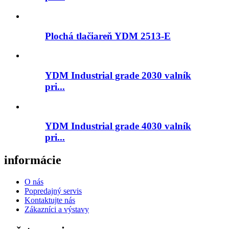
Plochá tlačiareň YDM 2513-E
YDM Industrial grade 2030 valník
pri...
YDM Industrial grade 4030 valník
pri...
informácie
O nás
Popredajný servis
Kontaktujte nás
Zákazníci a výstavy